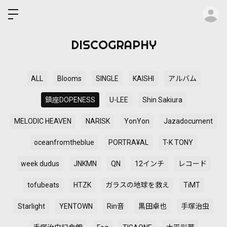
ロ
DISCOGRAPHY
ALL
Blooms
SINGLE
KAISHI
アルバム
鎮座DOPENESS
U-LEE
Shin Sakiura
MELODIC HEAVEN
NARISK
YonYon
Jazadocument
oceanfromtheblue
PORTRA¥AL
T-K TONY
week dudus
JNKMN
QN
12インチ
レコード
tofubeats
HTZK
ガラスの地球を救え
TiMT
Starlight
YENTOWN
Rin音
黒田卓也
手塚治虫