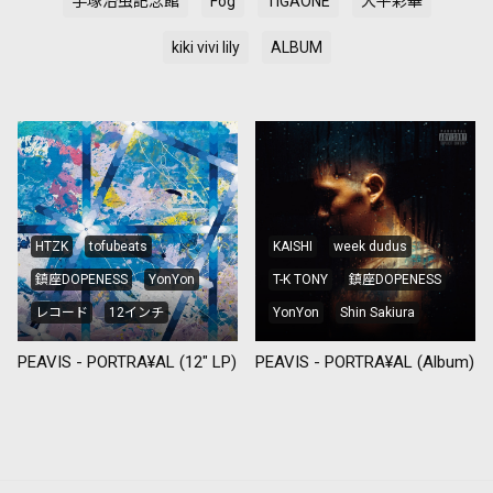
手塚治虫記念館
Fog
TIGAONE
大平彩華
kiki vivi lily
ALBUM
HTZK
tofubeats
KAISHI
week dudus
鎮座DOPENESS
YonYon
T-K TONY
鎮座DOPENESS
レコード
12インチ
YonYon
Shin Sakiura
PORTRA¥AL
アルバム
PEAVIS - PORTRA¥AL (12" LP)
PEAVIS - PORTRA¥AL (Album)